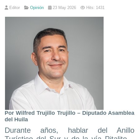
Editor
Opinión
23 May 2026
Hits: 1431
Por Wilfred Trujillo Trujillo –
Diputado Asamblea
del Huila
Durante años, hablar del Anillo
Turístico del Sur y de la vía Pitalito –